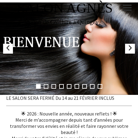
SALON AGNÈS
Salon de Coiffure à Quingey
LE SALON SERA FERMÉ Du 14 au 21 FÉVRIER INCLUS
🌟 2026 : Nouvelle année, nouveaux reflets ! 🌟
Merci de m’accompagner depuis tant d’années pour
transformer vos envies en réalité et faire rayonner votre
beauté !